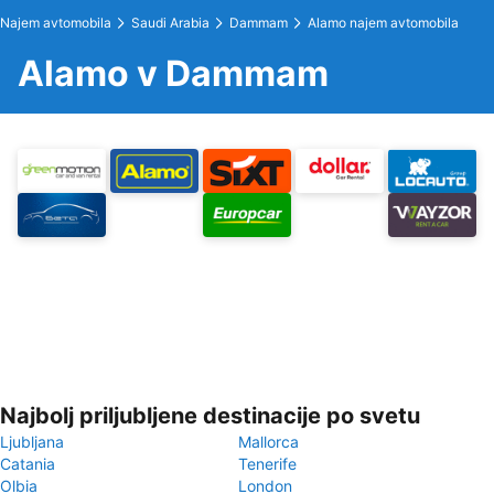
Najem avtomobila
Saudi Arabia
Dammam
Alamo najem avtomobila
Alamo v Dammam
Najbolj priljubljene destinacije po svetu
Ljubljana
Mallorca
Catania
Tenerife
Olbia
London