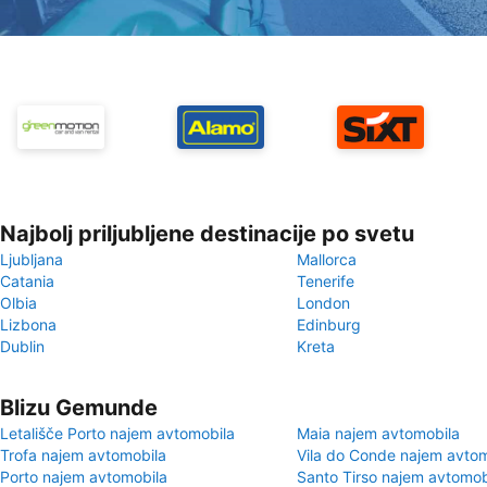
Najbolj priljubljene destinacije po svetu
Ljubljana
Mallorca
Catania
Tenerife
Olbia
London
Lizbona
Edinburg
Dublin
Kreta
Blizu Gemunde
Letališče Porto najem avtomobila
Maia najem avtomobila
Trofa najem avtomobila
Vila do Conde najem avtom
Porto najem avtomobila
Santo Tirso najem avtomob