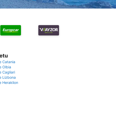
vetu
e Catania
e Olbia
e Cagliari
če Lizbona
e Heraklion