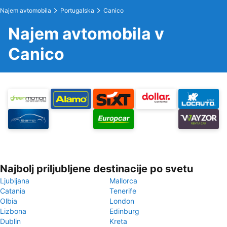
Najem avtomobila
Portugalska
Canico
Najem avtomobila v
Canico
Najbolj priljubljene destinacije po svetu
Ljubljana
Mallorca
Catania
Tenerife
Olbia
London
Lizbona
Edinburg
Dublin
Kreta