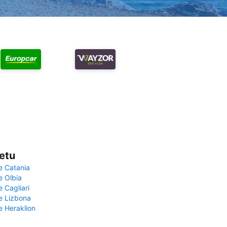
vetu
e Catania
e Olbia
e Cagliari
če Lizbona
e Heraklion