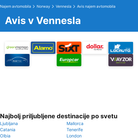
Najem avtomobila
Norway
Vennesla
Avis najem avtomobila
Avis v Vennesla
Najbolj priljubljene destinacije po svetu
Ljubljana
Mallorca
Catania
Tenerife
Olbia
London