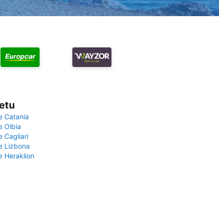
vetu
e Catania
e Olbia
e Cagliari
če Lizbona
e Heraklion