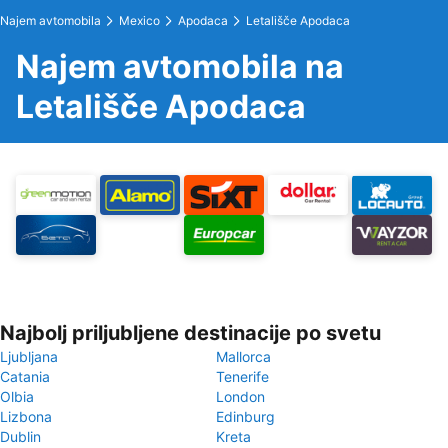
Najem avtomobila
Mexico
Apodaca
Letališče Apodaca
Najem avtomobila na
Letališče Apodaca
Najbolj priljubljene destinacije po svetu
Ljubljana
Mallorca
Catania
Tenerife
Olbia
London
Lizbona
Edinburg
Dublin
Kreta