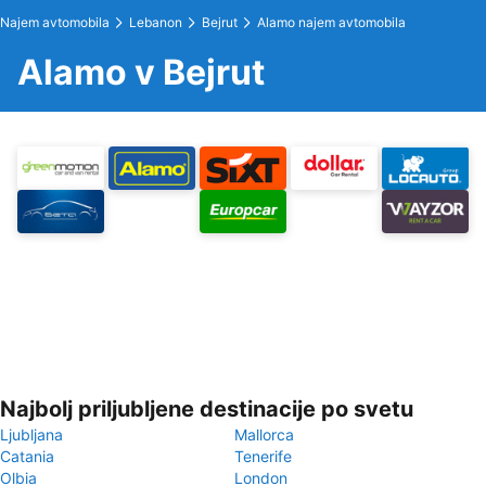
Najem avtomobila
Lebanon
Bejrut
Alamo najem avtomobila
Alamo v Bejrut
Najbolj priljubljene destinacije po svetu
Ljubljana
Mallorca
Catania
Tenerife
Olbia
London