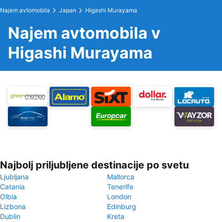
Najem avtomobila
Japan
Higashi Murayama
Najem avtomobila v
Higashi Murayama
Najbolj priljubljene destinacije po svetu
Ljubljana
Mallorca
Catania
Tenerife
Olbia
London
Lizbona
Edinburg
Dublin
Kreta