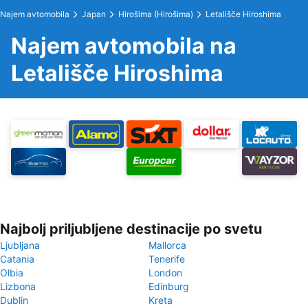
Najem avtomobila
Japan
Hirošima (Hirošima)
Letališče Hiroshima
Najem avtomobila na
Letališče Hiroshima
Najbolj priljubljene destinacije po svetu
Ljubljana
Mallorca
Catania
Tenerife
Olbia
London
Lizbona
Edinburg
Dublin
Kreta