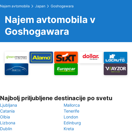
Najem avtomobila
Japan
Goshogawara
Najem avtomobila v
Goshogawara
Najbolj priljubljene destinacije po svetu
Ljubljana
Mallorca
Catania
Tenerife
Olbia
London
Lizbona
Edinburg
Dublin
Kreta