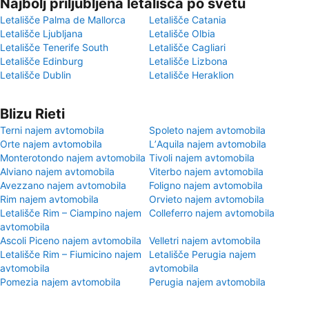
Najbolj priljubljena letališča po svetu
Letališče Palma de Mallorca
Letališče Catania
Letališče Ljubljana
Letališče Olbia
Letališče Tenerife South
Letališče Cagliari
Letališče Edinburg
Letališče Lizbona
Letališče Dublin
Letališče Heraklion
Blizu Rieti
Terni najem avtomobila
Spoleto najem avtomobila
Orte najem avtomobila
LʼAquila najem avtomobila
Monterotondo najem avtomobila
Tivoli najem avtomobila
Alviano najem avtomobila
Viterbo najem avtomobila
Avezzano najem avtomobila
Foligno najem avtomobila
Rim najem avtomobila
Orvieto najem avtomobila
Letališče Rim – Ciampino najem
Colleferro najem avtomobila
avtomobila
Ascoli Piceno najem avtomobila
Velletri najem avtomobila
Letališče Rim – Fiumicino najem
Letališče Perugia najem
avtomobila
avtomobila
Pomezia najem avtomobila
Perugia najem avtomobila