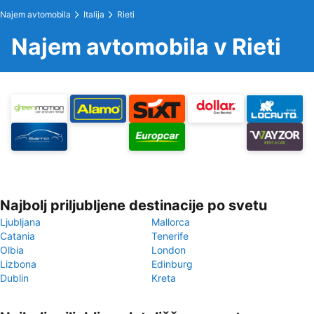
Najem avtomobila
Italija
Rieti
Najem avtomobila v Rieti
Najbolj priljubljene destinacije po svetu
Ljubljana
Mallorca
Catania
Tenerife
Olbia
London
Lizbona
Edinburg
Dublin
Kreta