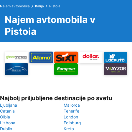
Najem avtomobila
Italija
Pistoia
Najem avtomobila v
Pistoia
Najbolj priljubljene destinacije po svetu
Ljubljana
Mallorca
Catania
Tenerife
Olbia
London
Lizbona
Edinburg
Dublin
Kreta