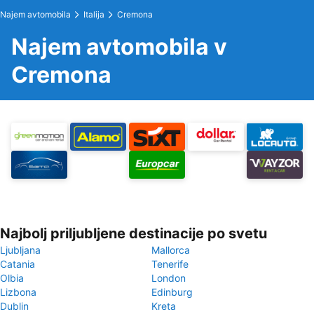
Najem avtomobila
Italija
Cremona
Najem avtomobila v
Cremona
Najbolj priljubljene destinacije po svetu
Ljubljana
Mallorca
Catania
Tenerife
Olbia
London
Lizbona
Edinburg
Dublin
Kreta