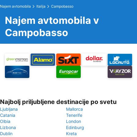
Najem avtomobila
Italija
Campobasso
Najem avtomobila v
Campobasso
Najbolj priljubljene destinacije po svetu
Ljubljana
Mallorca
Catania
Tenerife
Olbia
London
Lizbona
Edinburg
Dublin
Kreta