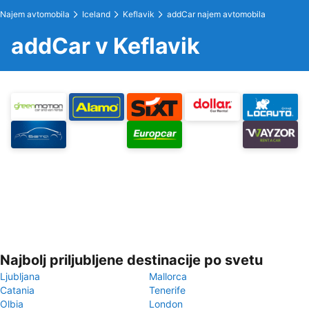
Najem avtomobila
Iceland
Keflavik
addCar najem avtomobila
addCar v Keflavik
Najbolj priljubljene destinacije po svetu
Ljubljana
Mallorca
Catania
Tenerife
Olbia
London