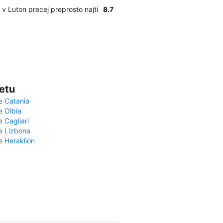
v Luton precej preprosto najti
8.7
vetu
e Catania
e Olbia
e Cagliari
če Lizbona
e Heraklion