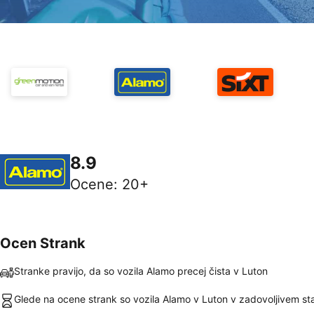
8.9
Ocene
:
20+
Ocen Strank
Stranke pravijo, da so vozila Alamo precej čista v Luton
Glede na ocene strank so vozila Alamo v Luton v zadovoljivem st