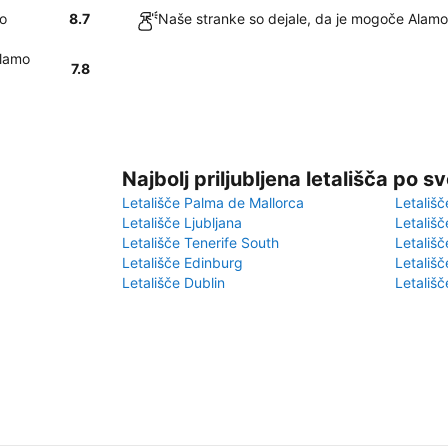
to
8.7
Naše stranke so dejale, da je mogoče Alamo 
Alamo
7.8
Najbolj priljubljena letališča po s
Letališče Palma de Mallorca
Letališč
Letališče Ljubljana
Letališč
Letališče Tenerife South
Letališč
Letališče Edinburg
Letališ
Letališče Dublin
Letališč