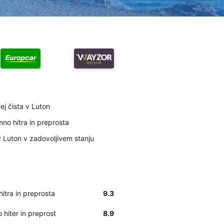
ej čista v Luton
mno hitra in preprosta
 Luton v zadovoljivem stanju
itra in preprosta
9.3
hiter in preprost
8.9