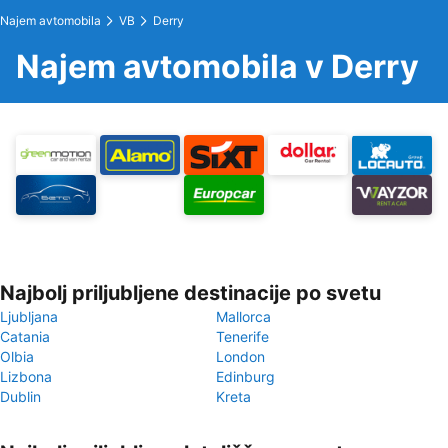
Najem avtomobila
VB
Derry
Najem avtomobila v Derry
Najbolj priljubljene destinacije po svetu
Ljubljana
Mallorca
Catania
Tenerife
Olbia
London
Lizbona
Edinburg
Dublin
Kreta