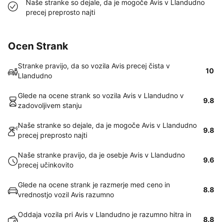
Naše stranke so dejale, da je mogoče Avis v Llandudno
precej preprosto najti
Ocen Strank
Stranke pravijo, da so vozila Avis precej čista v
10
Llandudno
Glede na ocene strank so vozila Avis v Llandudno v
9.8
zadovoljivem stanju
Naše stranke so dejale, da je mogoče Avis v Llandudno
9.8
precej preprosto najti
Naše stranke pravijo, da je osebje Avis v Llandudno
9.6
precej učinkovito
Glede na ocene strank je razmerje med ceno in
8.8
vrednostjo vozil Avis razumno
Oddaja vozila pri Avis v Llandudno je razumno hitra in
8.8