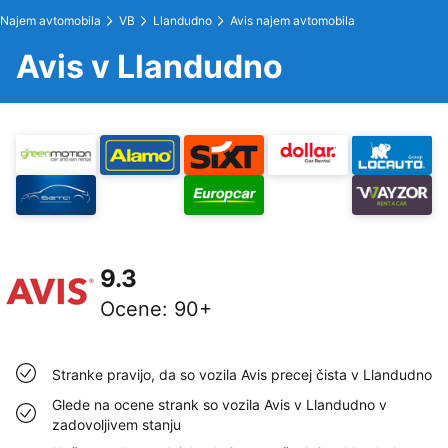
Najem avtomobila
VB
Llandudno
Avis najem avtomobila
Avis v Llandudno
9.3
Ocene
:
90+
Stranke pravijo, da so vozila Avis precej čista v Llandudno
Glede na ocene strank so vozila Avis v Llandudno v
zadovoljivem stanju