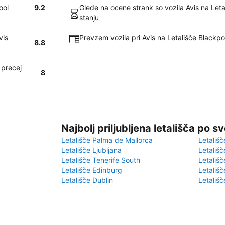
ool
9.2
Glede na ocene strank so vozila Avis na Let
stanju
vis
Prevzem vozila pri Avis na Letališče Blackpo
8.8
 precej
8
Najbolj priljubljena letališča po s
Letališče Palma de Mallorca
Letališč
Letališče Ljubljana
Letališč
Letališče Tenerife South
Letališč
Letališče Edinburg
Letališ
Letališče Dublin
Letališč