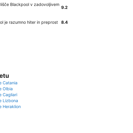
ališče Blackpool v zadovoljivem
9.2
ol je razumno hiter in preprost
8.4
vetu
e Catania
e Olbia
e Cagliari
če Lizbona
e Heraklion