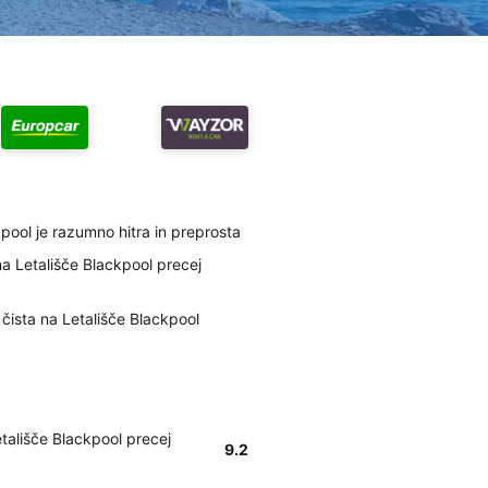
kpool je razumno hitra in preprosta
na Letališče Blackpool precej
 čista na Letališče Blackpool
etališče Blackpool precej
9.2