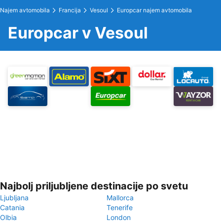
Najem avtomobila
Francija
Vesoul
Europcar najem avtomobila
Europcar v Vesoul
Najbolj priljubljene destinacije po svetu
Ljubljana
Mallorca
Catania
Tenerife
Olbia
London