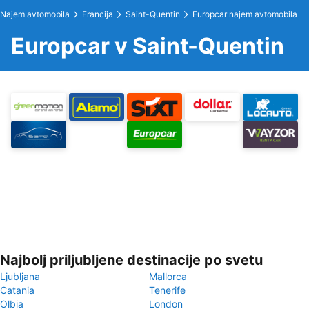
Najem avtomobila
Francija
Saint-Quentin
Europcar najem avtomobila
Europcar v Saint-Quentin
Najbolj priljubljene destinacije po svetu
Ljubljana
Mallorca
Catania
Tenerife
Olbia
London