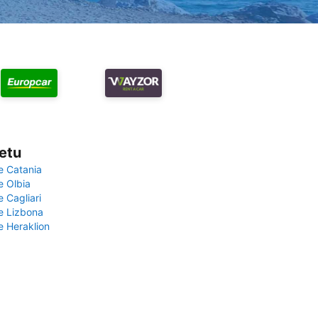
vetu
e Catania
e Olbia
e Cagliari
če Lizbona
e Heraklion