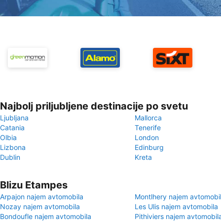
Najbolj priljubljene destinacije po svetu
Ljubljana
Mallorca
Catania
Tenerife
Olbia
London
Lizbona
Edinburg
Dublin
Kreta
Blizu Etampes
Arpajon najem avtomobila
Montlhery najem avtomobi
Nozay najem avtomobila
Les Ulis najem avtomobila
Bondoufle najem avtomobila
Pithiviers najem avtomobil