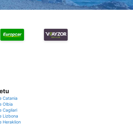
vetu
e Catania
e Olbia
e Cagliari
če Lizbona
e Heraklion