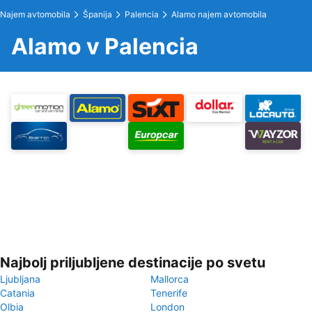
Najem avtomobila
Španija
Palencia
Alamo najem avtomobila
Alamo v Palencia
Najbolj priljubljene destinacije po svetu
Ljubljana
Mallorca
Catania
Tenerife
Olbia
London