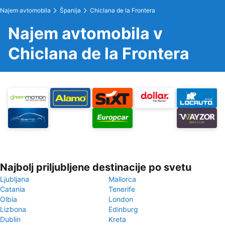
Najem avtomobila
Španija
Chiclana de la Frontera
Najem avtomobila v
Chiclana de la Frontera
Najbolj priljubljene destinacije po svetu
Ljubljana
Mallorca
Catania
Tenerife
Olbia
London
Lizbona
Edinburg
Dublin
Kreta