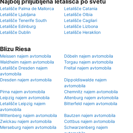
Najbolj priljubljena letališča po svetu
Letališče Palma de Mallorca
Letališče Catania
Letališče Ljubljana
Letališče Olbia
Letališče Tenerife South
Letališče Cagliari
Letališče Edinburg
Letališče Lizbona
Letališče Dublin
Letališče Heraklion
Blizu Riesa
Meissen najem avtomobila
Döbeln najem avtomobila
Waldheim najem avtomobila
Torgau najem avtomobila
Letališče Dresden najem
Freital najem avtomobila
avtomobila
Dresden najem avtomobila
Dippoldiswalde najem
avtomobila
Pirna najem avtomobila
Chemnitz najem avtomobila
Leipzig najem avtomobila
Altenburg najem avtomobila
Letališče Leipzig najem
Bitterfeld najem avtomobila
avtomobila
Wittenberg najem avtomobila
Bautzen najem avtomobila
Zwickau najem avtomobila
Cottbus najem avtomobila
Merseburg najem avtomobila
Schwarzenberg najem