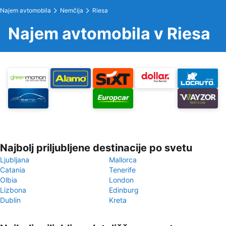
Najem avtomobila
Nemčija
Riesa
Najem avtomobila v Riesa
Najbolj priljubljene destinacije po svetu
Ljubljana
Mallorca
Catania
Tenerife
Olbia
London
Lizbona
Edinburg
Dublin
Kreta