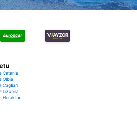
vetu
e Catania
e Olbia
e Cagliari
če Lizbona
e Heraklion