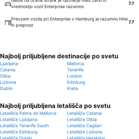
Glede na ocene strank je razmerje med ceno in
7.7
vrednostjo vozil Enterprise razumno
Prevzem vozila pri Enterprise v Hamburg je razumno hiter
7.7
in preprost
Najbolj priljubljene destinacije po svetu
Ljubljana
Mallorca
Catania
Tenerife
Olbia
London
Lizbona
Edinburg
Dublin
Kreta
Najbolj priljubljena letališča po svetu
Letališče Palma de Mallorca
Letališče Catania
Letališče Ljubljana
Letališče Olbia
Letališče Tenerife South
Letališče Cagliari
Letališče Edinburg
Letališče Lizbona
Letališče Dublin
Letališče Heraklion