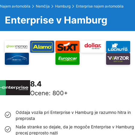
Najem avtomobila
Nemčija
Hamburg
Enterprise najem avtomobila
Enterprise v Hamburg
8.4
Ocene
:
800+
Oddaja vozila pri Enterprise v Hamburg je razumno hitra in
preprosta
Naše stranke so dejale, da je mogoče Enterprise v Hamburg
precej preprosto najti