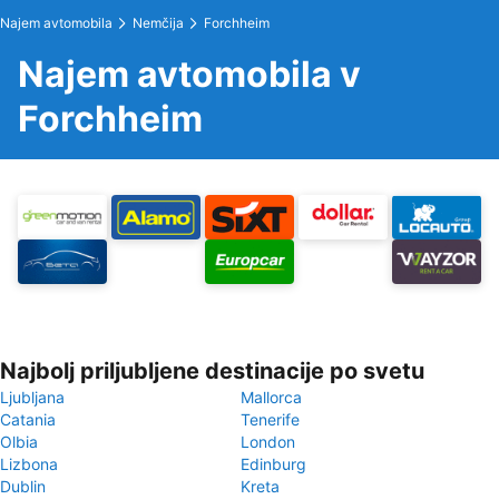
Najem avtomobila
Nemčija
Forchheim
Najem avtomobila v
Forchheim
Najbolj priljubljene destinacije po svetu
Ljubljana
Mallorca
Catania
Tenerife
Olbia
London
Lizbona
Edinburg
Dublin
Kreta