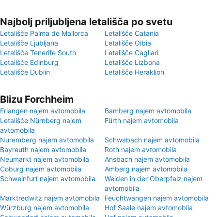
Najbolj priljubljena letališča po svetu
Letališče Palma de Mallorca
Letališče Catania
Letališče Ljubljana
Letališče Olbia
Letališče Tenerife South
Letališče Cagliari
Letališče Edinburg
Letališče Lizbona
Letališče Dublin
Letališče Heraklion
Blizu Forchheim
Erlangen najem avtomobila
Bamberg najem avtomobila
Letališče Nürnberg najem
Fürth najem avtomobila
avtomobila
Nuremberg najem avtomobila
Schwabach najem avtomobila
Bayreuth najem avtomobila
Roth najem avtomobila
Neumarkt najem avtomobila
Ansbach najem avtomobila
Coburg najem avtomobila
Amberg najem avtomobila
Schweinfurt najem avtomobila
Weiden in der Oberpfalz najem
avtomobila
Marktredwitz najem avtomobila
Feuchtwangen najem avtomobila
Würzburg najem avtomobila
Hof Saale najem avtomobila