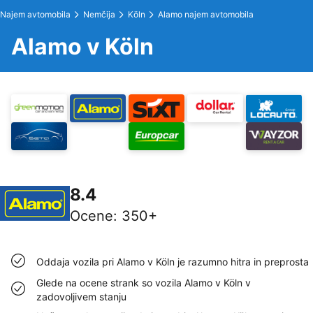
Najem avtomobila
Nemčija
Köln
Alamo najem avtomobila
Alamo v Köln
8.4
Ocene
:
350+
Oddaja vozila pri Alamo v Köln je razumno hitra in preprosta
Glede na ocene strank so vozila Alamo v Köln v
zadovoljivem stanju