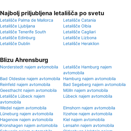
Najbolj priljubljena letališča po svetu
Letališče Palma de Mallorca
Letališče Catania
Letališče Ljubljana
Letališče Olbia
Letališče Tenerife South
Letališče Cagliari
Letališče Edinburg
Letališče Lizbona
Letališče Dublin
Letališče Heraklion
Blizu Ahrensburg
Norderstedt najem avtomobila
Letališče Hamburg najem
avtomobila
Bad Oldesloe najem avtomobila
Hamburg najem avtomobila
Reinfeld najem avtomobila
Bad Segeberg najem avtomobila
Geesthacht najem avtomobila
Mölln najem avtomobila
Letališče Lübeck najem
Lübeck najem avtomobila
avtomobila
Wedel najem avtomobila
Elmshorn najem avtomobila
Lüneburg najem avtomobila
Itzehoe najem avtomobila
Hagenow najem avtomobila
Kiel najem avtomobila
Kronshagen najem avtomobila
Lensahn najem avtomobila