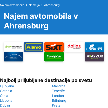
Najem avtomobila
Nemčija
Ahrensburg
Najem avtomobila v
Ahrensburg
Najbolj priljubljene destinacije po svetu
Ljubljana
Mallorca
Catania
Tenerife
Olbia
London
Lizbona
Edinburg
Dublin
Kreta