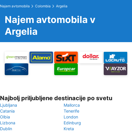
Najem avtomobila
Colombia
Argelia
Najem avtomobila v
Argelia
Najbolj priljubljene destinacije po svetu
Ljubljana
Mallorca
Catania
Tenerife
Olbia
London
Lizbona
Edinburg
Dublin
Kreta