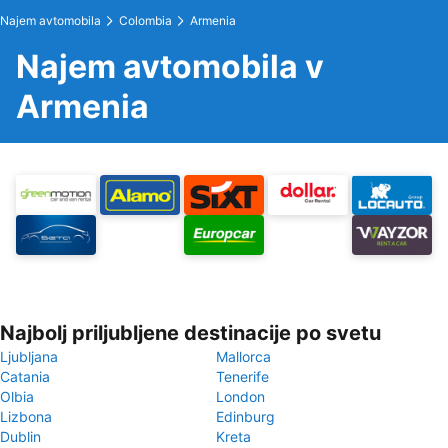
Najem avtomobila
Colombia
Armenia
Najem avtomobila v
Armenia
Najbolj priljubljene destinacije po svetu
Ljubljana
Mallorca
Catania
Tenerife
Olbia
London
Lizbona
Edinburg
Dublin
Kreta