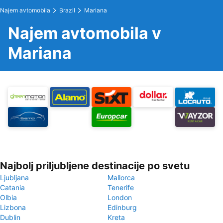
Najem avtomobila
Brazil
Mariana
Najem avtomobila v
Mariana
Najbolj priljubljene destinacije po svetu
Ljubljana
Mallorca
Catania
Tenerife
Olbia
London
Lizbona
Edinburg
Dublin
Kreta