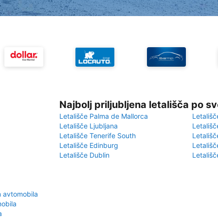
Najbolj priljubljena letališča po s
Letališče Palma de Mallorca
Letališč
Letališče Ljubljana
Letališč
Letališče Tenerife South
Letališč
Letališče Edinburg
Letališ
Letališče Dublin
Letališč
m avtomobila
obila
a