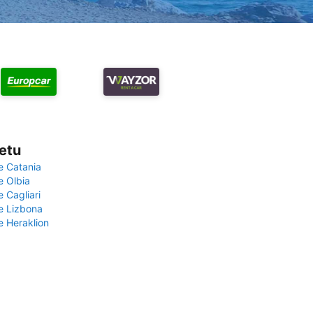
vetu
e Catania
e Olbia
e Cagliari
če Lizbona
e Heraklion