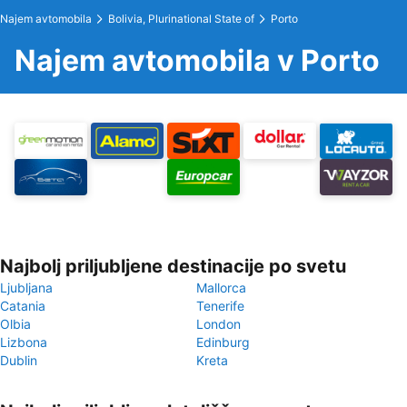
Najem avtomobila
Bolivia, Plurinational State of
Porto
Najem avtomobila v Porto
Najbolj priljubljene destinacije po svetu
Ljubljana
Mallorca
Catania
Tenerife
Olbia
London
Lizbona
Edinburg
Dublin
Kreta