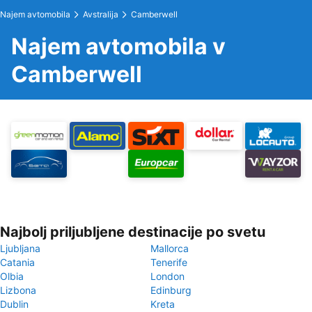
Najem avtomobila
Avstralija
Camberwell
Najem avtomobila v
Camberwell
Najbolj priljubljene destinacije po svetu
Ljubljana
Mallorca
Catania
Tenerife
Olbia
London
Lizbona
Edinburg
Dublin
Kreta