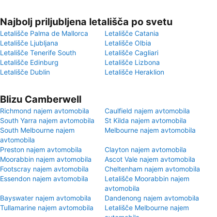
Najbolj priljubljena letališča po svetu
Letališče Palma de Mallorca
Letališče Catania
Letališče Ljubljana
Letališče Olbia
Letališče Tenerife South
Letališče Cagliari
Letališče Edinburg
Letališče Lizbona
Letališče Dublin
Letališče Heraklion
Blizu Camberwell
Richmond najem avtomobila
Caulfield najem avtomobila
South Yarra najem avtomobila
St Kilda najem avtomobila
South Melbourne najem
Melbourne najem avtomobila
avtomobila
Preston najem avtomobila
Clayton najem avtomobila
Moorabbin najem avtomobila
Ascot Vale najem avtomobila
Footscray najem avtomobila
Cheltenham najem avtomobila
Essendon najem avtomobila
Letališče Moorabbin najem
avtomobila
Bayswater najem avtomobila
Dandenong najem avtomobila
Tullamarine najem avtomobila
Letališče Melbourne najem