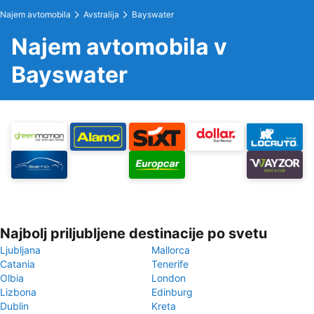
Najem avtomobila
Avstralija
Bayswater
Najem avtomobila v
Bayswater
Najbolj priljubljene destinacije po svetu
Ljubljana
Mallorca
Catania
Tenerife
Olbia
London
Lizbona
Edinburg
Dublin
Kreta