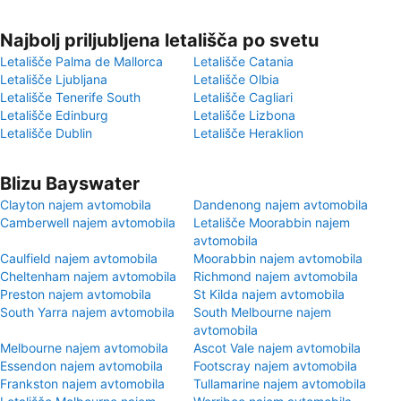
Najbolj priljubljena letališča po svetu
Letališče Palma de Mallorca
Letališče Catania
Letališče Ljubljana
Letališče Olbia
Letališče Tenerife South
Letališče Cagliari
Letališče Edinburg
Letališče Lizbona
Letališče Dublin
Letališče Heraklion
Blizu Bayswater
Clayton najem avtomobila
Dandenong najem avtomobila
Camberwell najem avtomobila
Letališče Moorabbin najem
avtomobila
Caulfield najem avtomobila
Moorabbin najem avtomobila
Cheltenham najem avtomobila
Richmond najem avtomobila
Preston najem avtomobila
St Kilda najem avtomobila
South Yarra najem avtomobila
South Melbourne najem
avtomobila
Melbourne najem avtomobila
Ascot Vale najem avtomobila
Essendon najem avtomobila
Footscray najem avtomobila
Frankston najem avtomobila
Tullamarine najem avtomobila