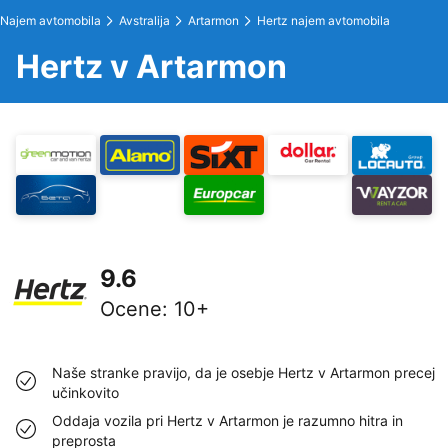
Najem avtomobila
Avstralija
Artarmon
Hertz najem avtomobila
Hertz v Artarmon
9.6
Ocene
:
10+
Naše stranke pravijo, da je osebje Hertz v Artarmon precej
učinkovito
Oddaja vozila pri Hertz v Artarmon je razumno hitra in
preprosta