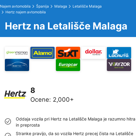
Najem avtomobila
Španija
Malaga
Letališče Malaga
Hertz najem avtomobila
Hertz na Letališče Malaga
8
Ocene
:
2,000+
Oddaja vozila pri Hertz na Letališče Malaga je razumno hitra
in preprosta
Stranke pravijo, da so vozila Hertz precej čista na Letališče