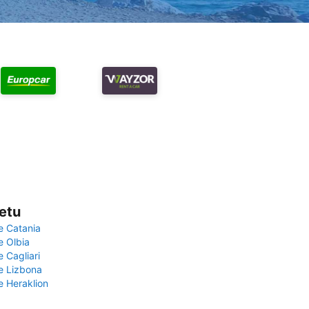
vetu
e Catania
e Olbia
e Cagliari
če Lizbona
e Heraklion