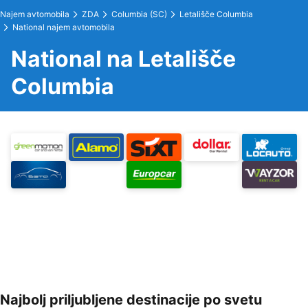
Najem avtomobila
ZDA
Columbia (SC)
Letališče Columbia
National najem avtomobila
National na Letališče
Columbia
Najbolj priljubljene destinacije po svetu