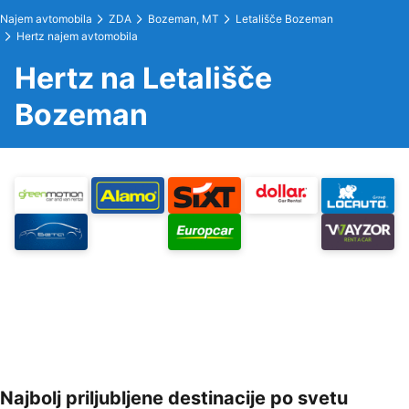
Najem avtomobila
ZDA
Bozeman, MT
Letališče Bozeman
Hertz najem avtomobila
Hertz na Letališče
Bozeman
Najbolj priljubljene destinacije po svetu