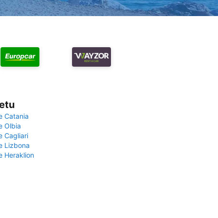
vetu
e Catania
e Olbia
e Cagliari
če Lizbona
e Heraklion