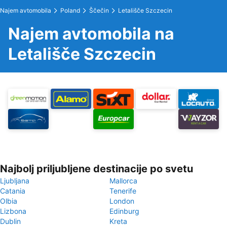
Najem avtomobila
Poland
Ščečin
Letališče Szczecin
Najem avtomobila na
Letališče Szczecin
Najbolj priljubljene destinacije po svetu
Ljubljana
Mallorca
Catania
Tenerife
Olbia
London
Lizbona
Edinburg
Dublin
Kreta