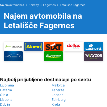
Najem avtomobila
Norway
Fagernes
Letališče Fagernes
Najem avtomobila na
Letališče Fagernes
Najbolj priljubljene destinacije po svetu
Ljubljana
Mallorca
Catania
Tenerife
Olbia
London
Lizbona
Edinburg
Dublin
Kreta