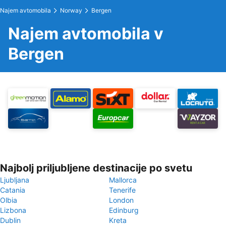
Najem avtomobila
Norway
Bergen
Najem avtomobila v
Bergen
Najbolj priljubljene destinacije po svetu
Ljubljana
Mallorca
Catania
Tenerife
Olbia
London
Lizbona
Edinburg
Dublin
Kreta