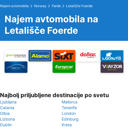
Najem avtomobila
Norway
Førde
Letališče Foerde
Najem avtomobila na
Letališče Foerde
Najbolj priljubljene destinacije po svetu
Ljubljana
Mallorca
Catania
Tenerife
Olbia
London
Lizbona
Edinburg
Dublin
Kreta