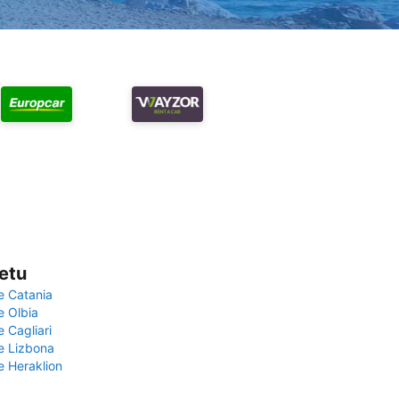
vetu
e Catania
e Olbia
e Cagliari
če Lizbona
e Heraklion