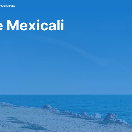
vtomobila
e Mexicali